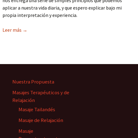
nos entrega una serie de simples principios que podemos
aplicar a nuestra vida diaria, y que espero explicar bajo mi
propia interpretación y experiencia.
Leer más
→
Nuestra Propuesta
Masajes Terapéuticos y de
Relajación
Masaje Tailandés
Masaje de Relajación
Masaje