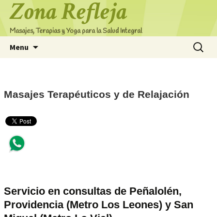
Zona Refleja
Masajes, Terapias y Yoga para la Salud Integral
Skip
Search
Menu
to
for:
content
Masajes Terapéuticos y de Relajación
Compartir
Servicio en consultas de Peñalolén,
Providencia (Metro Los Leones) y San